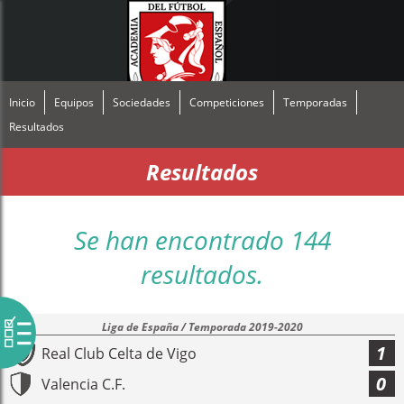
Inicio
Equipos
Sociedades
Competiciones
Temporadas
Resultados
Resultados
Se han encontrado 144
resultados.
Liga de España / Temporada 2019-2020
1
Real Club Celta de Vigo
0
Valencia C.F.