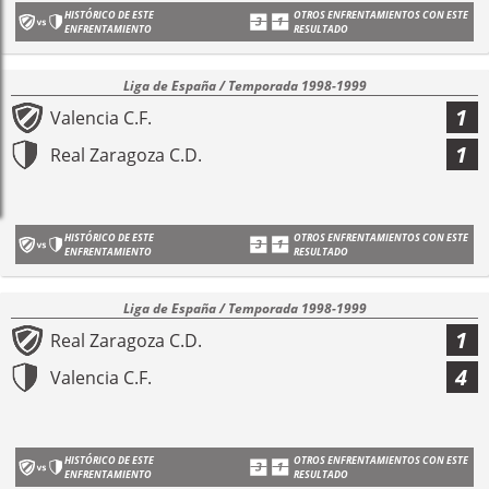
HISTÓRICO DE ESTE
OTROS ENFRENTAMIENTOS CON ESTE
ENFRENTAMIENTO
RESULTADO
Liga de España / Temporada 1998-1999
1
Valencia C.F.
1
Real Zaragoza C.D.
HISTÓRICO DE ESTE
OTROS ENFRENTAMIENTOS CON ESTE
ENFRENTAMIENTO
RESULTADO
Liga de España / Temporada 1998-1999
1
Real Zaragoza C.D.
4
Valencia C.F.
HISTÓRICO DE ESTE
OTROS ENFRENTAMIENTOS CON ESTE
ENFRENTAMIENTO
RESULTADO