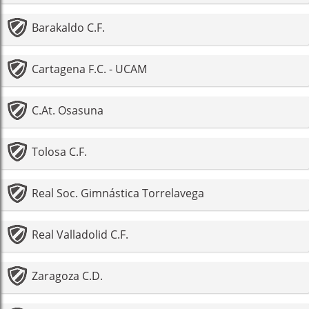
Barakaldo C.F.
Cartagena F.C. - UCAM
C.At. Osasuna
Tolosa C.F.
Real Soc. Gimnástica Torrelavega
Real Valladolid C.F.
Zaragoza C.D.