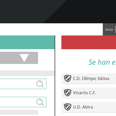
Inicio
Se han e
C.D. Olímpic Xàtiva
Vinaròs C.F.
U.D. Alzira