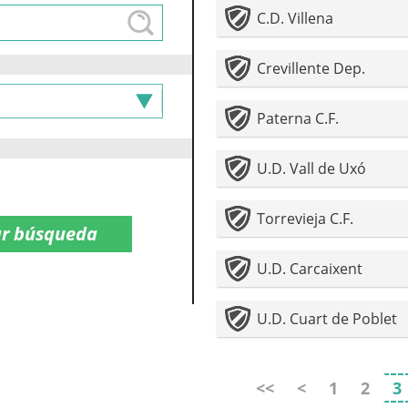
C.D. Villena
Crevillente Dep.
Paterna C.F.
U.D. Vall de Uxó
Torrevieja C.F.
U.D. Carcaixent
U.D. Cuart de Poblet
<<
<
1
2
3