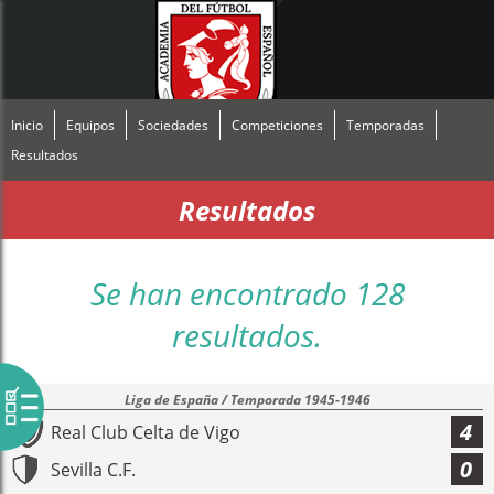
Inicio
Equipos
Sociedades
Competiciones
Temporadas
Resultados
Resultados
Se han encontrado 128
resultados.
Liga de España / Temporada 1945-1946
4
Real Club Celta de Vigo
0
Sevilla C.F.