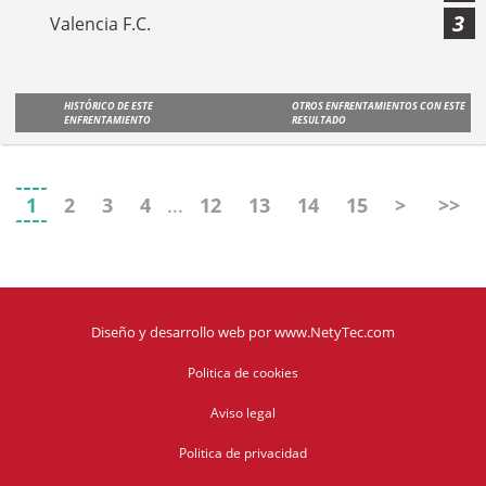
3
Valencia F.C.
HISTÓRICO DE ESTE
OTROS ENFRENTAMIENTOS CON ESTE
ENFRENTAMIENTO
RESULTADO
1
2
3
4
...
12
13
14
15
>
>>
Diseño y desarrollo web
por
www.NetyTec.com
Politica de cookies
Aviso legal
Politica de privacidad