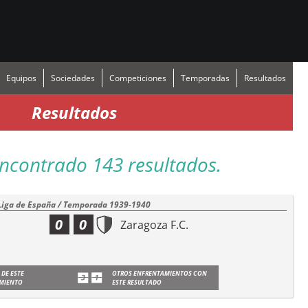
Equipos
Sociedades
Competiciones
Temporadas
Resultados
Resultados
ncontrado 143 resultados.
Liga de España / Temporada 1939-1940
0
0
Zaragoza F.C.
 DE ESTE
OTROS ENFRENTAMIENTOS CON
MIENTO
ESTE RESULTADO